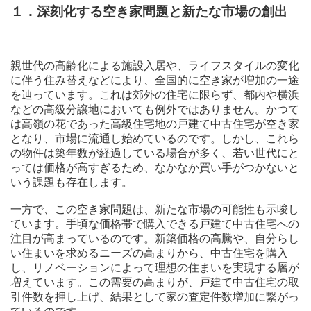
１．深刻化する空き家問題と新たな市場の創出
親世代の高齢化による施設入居や、ライフスタイルの変化
に伴う住み替えなどにより、全国的に空き家が増加の一途
を辿っています。これは郊外の住宅に限らず、都内や横浜
などの高級分譲地においても例外ではありません。かつて
は高嶺の花であった高級住宅地の戸建て中古住宅が空き家
となり、市場に流通し始めているのです。しかし、これら
の物件は築年数が経過している場合が多く、若い世代にと
っては価格が高すぎるため、なかなか買い手がつかないと
いう課題も存在します。
一方で、この空き家問題は、新たな市場の可能性も示唆し
ています。手頃な価格帯で購入できる戸建て中古住宅への
注目が高まっているのです。新築価格の高騰や、自分らし
い住まいを求めるニーズの高まりから、中古住宅を購入
し、リノベーションによって理想の住まいを実現する層が
増えています。この需要の高まりが、戸建て中古住宅の取
引件数を押し上げ、結果として家の査定件数増加に繋がっ