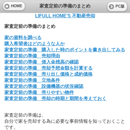
家査定前の準備のまとめ
HOME
PC版
LIFULL HOME'S 不動産売却
家査定前の準備のまとめ
家の資料を調べる
購入希望者はどのような人か
家査定前の準備 購入した時のポイントを書き出してみる
家査定前の準備 売却理由
家査定前の準備 借入金残高の確認
家査定前の準備 売却予想金額を計算する
家査定前の準備 売り出し価格と成約価格
家査定前の準備 立地条件
家査定前の準備 設備機器の状況確認
家査定前の準備 売りやすい物件
家査定前の準備 売却の時期と期間を考えておく
家査定前の準備は、
自分で家を売却する為に必要な事前情報を知っておくこと
です。