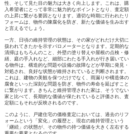
性、そして見た目の魅力は大きく向上します。これは、購
入希望者にとって非常に魅力的なポイントとなり、査定額
の上昇に繋がる要因となります。適切な時期に行われたリ
フォームは、物件の陳腐化を防ぎ、新たな価値を生み出す
と言えるでしょう。
一方、日頃の維持管理の状態は、その家がどれだけ大切に
扱われてきたかを示すバロメーターとなります。定期的な
清掃はもちろんのこと、外壁の塗り替えや屋根の点検・修
繕、庭の手入れなど、細部にわたる手入れが行き届いてい
る物件は、構造的な問題や設備の故障などが早期に発見・
対処され、良好な状態が維持されていると判断されます。
これは、建物の美観を保つだけでなく、雨漏りや構造体の
腐食といった深刻な問題を防ぎ、物件の寿命を延ばすこと
に繋がります。きちんと維持管理された家は、そうでない
家と比べて、長期的な価値が保たれていると評価され、査
定額にもそれが反映されるのです。
このように、戸建住宅の価格査定においては、過去のリフ
ォームという「変化」の履歴と、現在の維持管理という
「継続」の状態が、その物件の持つ価値を大きく左右する
重要な要素となるのです。