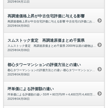
2025年04月11日
再調達価格上昇が中古住宅評価に与える影響
再調達価格上昇が中古住宅評価に与える影響 中古住宅の評価において、再調達価格の上昇は無視できない要素となっています。特に2000年以降に建てられた建物は、当時の坪単価がおおよそ50万円から80万円程度であったと考えられています。 現在、築15年以上
2025年04月09日
スムストック査定 再調達原価まとめ千葉県
スムストック査定 再調達原価まとめ千葉県 2000年以前の建物は坪単価は低め 2000年以降の建物は坪単価７０～１２０万円くらい 次世代省エネ対応物件から坪単価が上がっている感じです。 建物価格 築年 面積 再調達
2025年04月09日
都心タワーマンションの評価方法との違い
都心タワーマンションの評価方法との違い 都心タワーマンションの評価方法は、一般的な戸建て中古住宅の評価方法とは異なる点がいくつかあります。 都心タワーマンション特有の評価要素 希少性と眺望: 都心の一等地にあるタワーマンションは、その立
2025年04月08日
坪単価による評価額の違い
坪単価による評価額の違い 55坪 × 80万円/坪 = 4,400万円 4,400万円（建物本体価格） × 0.6（スケルトン部分の割合） = 2,640万円 2,640万円 × (50年 - 19年) / 50年 = 2,640万円 × 3
2025年04月08日