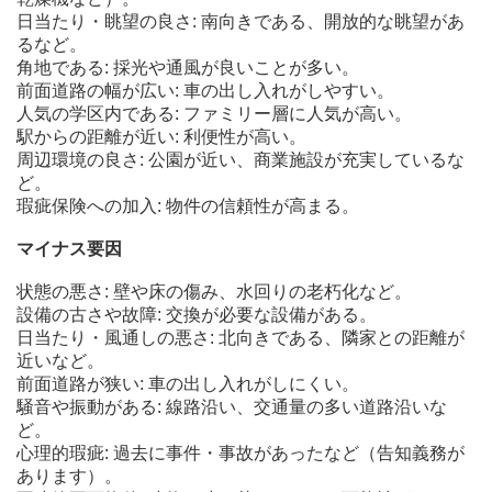
日当たり・眺望の良さ: 南向きである、開放的な眺望があ
るなど。
角地である: 採光や通風が良いことが多い。
前面道路の幅が広い: 車の出し入れがしやすい。
人気の学区内である: ファミリー層に人気が高い。
駅からの距離が近い: 利便性が高い。
周辺環境の良さ: 公園が近い、商業施設が充実しているな
ど。
瑕疵保険への加入: 物件の信頼性が高まる。
マイナス要因
状態の悪さ: 壁や床の傷み、水回りの老朽化など。
設備の古さや故障: 交換が必要な設備がある。
日当たり・風通しの悪さ: 北向きである、隣家との距離が
近いなど。
前面道路が狭い: 車の出し入れがしにくい。
騒音や振動がある: 線路沿い、交通量の多い道路沿いな
ど。
心理的瑕疵: 過去に事件・事故があったなど（告知義務が
あります）。