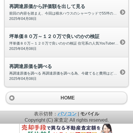
再調達原価から評価額を出して見る
前回の内容を踏まえ、今回は積水ハウスのシャーウッドで55坪の二世帯住宅を建てた場合の概算費用と、スムストック査定における建物の評価方法について、さらに詳しく解説していきます。ご自身の家の価値をより深く理解するために、ぜひご一読ください。 積水ハウス(シャ
2025年04月08日
坪単価８０万～１２０万で良いのかの検証
坪単価８０万～１２０万で良いのかの検証 住宅系の人気YouTuberである“まかろにお”さんのページで、積水ハウスの坪単価が120万円～150万円と紹介されていました。もしこの情報を基に、55坪の二世帯住宅の建築費用を概算で計算してみると、どのくらい
2025年04月08日
再調達原価を調べる
再調達原価を調べる 再調達原価を調べる為、今建てると費用はどのくらいか？ 生成aiに聞いてみました。 積水ハウスのシャーウッドで55坪の二世帯住宅を建てる場合の値段は、様々な要因によって大きく変動するため、一概に「〇〇円」と断言することは難し
2025年04月08日
HOME
表示切替：
パソコン
|
モバイル
Copyright (C) 家査定 All rights reserved.